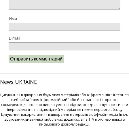
Имя
E-mail
News UKRAINE
Цитування і відтворення будь-яких матеріалів або їх фрагментів в Інтернеті
з веб-сайта "Ізюм Інформаційний" або його каналів і сторінок в
соцмережах дозволено лише з умовою відкритого для пошукових систем
гіперпосилання на відповідний матеріал не нижче першого абзацу.
Цитування, використання і відтворення матеріалів в оффлайн-медіа (в т.ч.
друкованих виданнях), мобільних додатках, SmartTV можливо тільки з
письмового дозволу редакції.