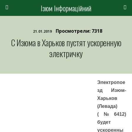
Ізюм Інформаційний
Просмотрели: 7318
21.01.2019
С Изюма в Харьков пустят ускоренную
электричку
Электропое
зд Изюм-
Харьков
(Левада)
(№6412)
будет
ускоренны