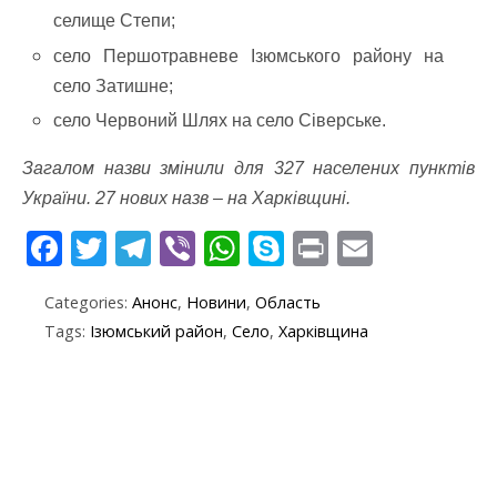
селище Степи;
село Першотравневе Ізюмського району на
село Затишне;
село Червоний Шлях на село Сіверське.
Загалом назви змінили для 327 населених пунктів
України. 27 нових назв – на Харківщині.
F
T
T
Vi
W
S
Pr
E
ac
w
el
b
h
k
in
m
Categories:
Анонс
,
Новини
,
Область
e
itt
e
er
at
y
t
ai
Tags:
Ізюмський район
,
Село
,
Харківщина
b
er
gr
s
p
l
o
a
A
e
o
m
p
k
p