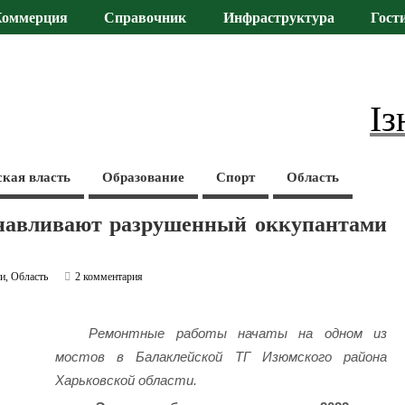
Коммерция
Справочник
Инфраструктура
Гост
Із
ская власть
Образование
Спорт
Область
навливают разрушенный оккупантами
ти
,
Область
2 комментария
Ремонтные работы начаты на одном из
мостов в Балаклейской ТГ Изюмского района
Харьковской области.