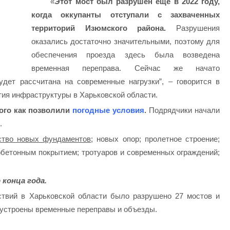
«
Этот мост был разрушен еще в 2022 году,
когда оккупанты отступали с захваченных
территорий Изюмского района.
Разрушения
оказались достаточно значительными, поэтому для
обеспечения проезда здесь была возведена
временная переправа. Сейчас же начато
удет рассчитана на современные нагрузки”, – говорится в
ия инфраструктуры в Харьковской области.
того как позволили
погодные условия
.
Подрядчики начали
.
ство новых фундаментов
; новых опор; пролетное строение;
бетонным покрытием; тротуаров и современных ограждений;
конца года.
твий в Харьковской области было разрушено 27 мостов и
е устроены временные переправы и объезды.