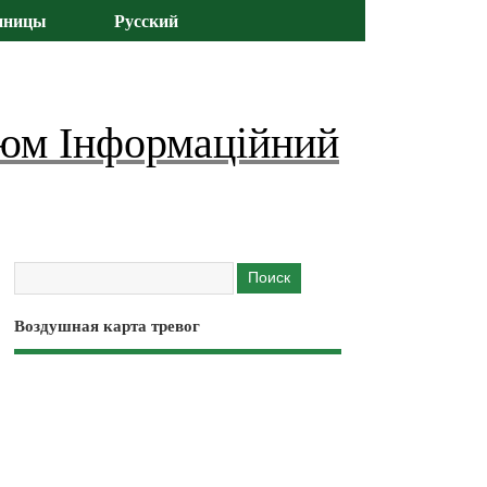
иницы
Русский
юм Інформаційний
Воздушная карта тревог