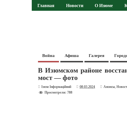
Главная
Новости
О Изюме
Война
Афиша
Галерея
Город
В Изюмском районе восста
мост — фото
Ізюм Інформаційний
08.03.2024
Анонсы
,
Новос
Просмотрели: 788