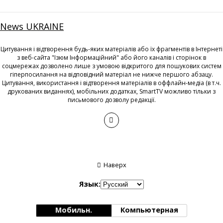
News UKRAINE
Цитування і відтворення будь-яких матеріалів або їх фрагментів в Інтернеті
з веб-сайта "Ізюм Інформаційний" або його каналів і сторінок в
соцмережах дозволено лише з умовою відкритого для пошукових систем
гіперпосилання на відповідний матеріал не нижче першого абзацу.
Цитування, використання і відтворення матеріалів в оффлайн-медіа (в т.ч.
друкованих виданнях), мобільних додатках, SmartTV можливо тільки з
письмового дозволу редакції.
Наверх
Язык:
Мобильн.
Компьютерная