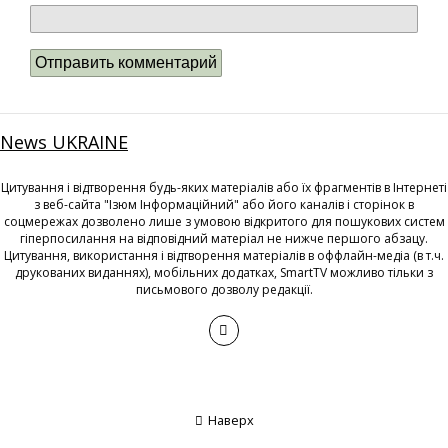
News UKRAINE
Цитування і відтворення будь-яких матеріалів або їх фрагментів в Інтернеті
з веб-сайта "Ізюм Інформаційний" або його каналів і сторінок в
соцмережах дозволено лише з умовою відкритого для пошукових систем
гіперпосилання на відповідний матеріал не нижче першого абзацу.
Цитування, використання і відтворення матеріалів в оффлайн-медіа (в т.ч.
друкованих виданнях), мобільних додатках, SmartTV можливо тільки з
письмового дозволу редакції.
Наверх