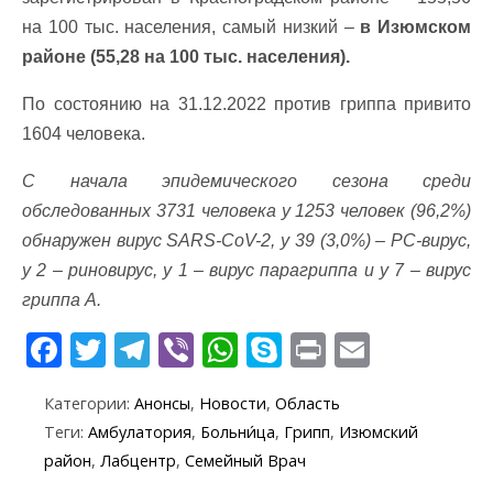
на 100 тыс. населения, самый низкий –
в Изюмском
районе (55,28 на 100 тыс. населения).
По состоянию на 31.12.2022 против гриппа привито
1604 человека.
С начала эпидемического сезона среди
обследованных 3731 человека у 1253 человек (96,2%)
обнаружен вирус SARS-CoV-2, у 39 (3,0%) – РС-вирус,
у 2 – риновирус, у 1 – вирус парагриппа и у 7 – вирус
гриппа А.
F
T
T
Vi
W
S
Pr
E
ac
w
el
b
h
k
in
m
Категории:
Анонсы
,
Новости
,
Область
e
itt
e
er
at
y
t
ai
Теги:
Амбулатория
,
Больни́ца
,
Грипп
,
Изюмский
b
er
gr
s
p
l
район
,
Лабцентр
,
Семейный Врач
o
a
A
e