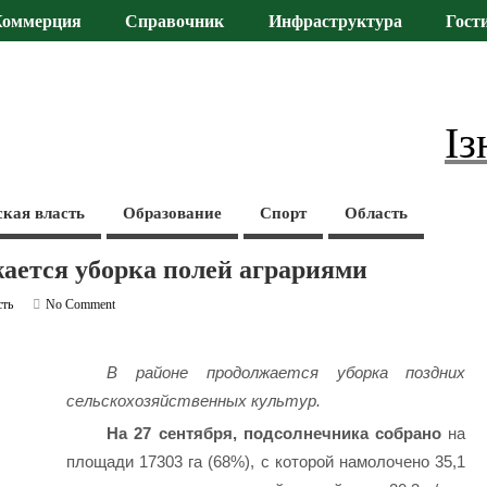
Коммерция
Справочник
Инфраструктура
Гост
Із
ская власть
Образование
Спорт
Область
ается уборка полей аграриями
сть
No Comment
В районе продолжается уборка поздних
сельскохозяйственных культур.
На 27 сентября,
подсолнечника собрано
на
площади 17303 га (68%), с которой намолочено 35,1