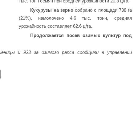
тыс. тонн семян при средней урожайности 20,3 ц/га.
Кукурузы на зерно
собрано с площади 738 га
(21%), намолочено 4,6 тыс. тонн, средняя
урожайность составляет 62,6 ц/га.
Продолжается посев озимых культур под
шеницы и 923 га озимого рапса сообщили в управлении
E
m
ail