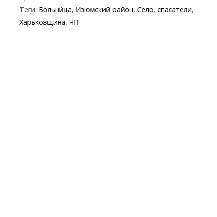
b
er
gr
s
p
l
Теги:
Больни́ца
,
Изюмский район
,
Село
,
спасатели
,
o
a
A
e
Харьковщина
,
ЧП
o
m
p
k
p