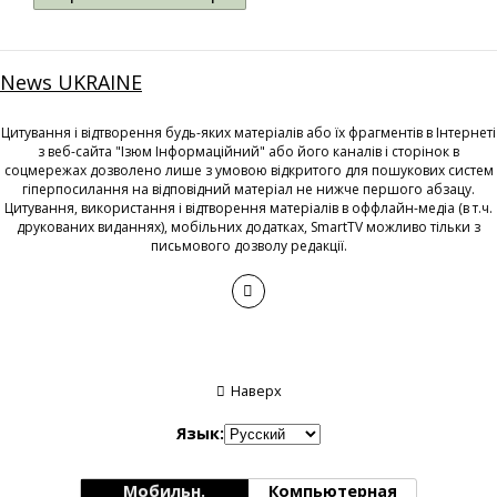
News UKRAINE
Цитування і відтворення будь-яких матеріалів або їх фрагментів в Інтернеті
з веб-сайта "Ізюм Інформаційний" або його каналів і сторінок в
соцмережах дозволено лише з умовою відкритого для пошукових систем
гіперпосилання на відповідний матеріал не нижче першого абзацу.
Цитування, використання і відтворення матеріалів в оффлайн-медіа (в т.ч.
друкованих виданнях), мобільних додатках, SmartTV можливо тільки з
письмового дозволу редакції.
Наверх
Язык:
Мобильн.
Компьютерная