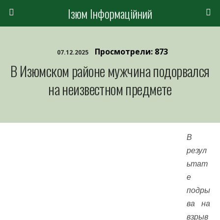
Ізюм Інформаційний
Просмотрели: 873
07.12.2025
В Изюмском районе мужчина подорвался
на неизвестном предмете
В
резул
ьтат
е
подры
ва на
взрыв