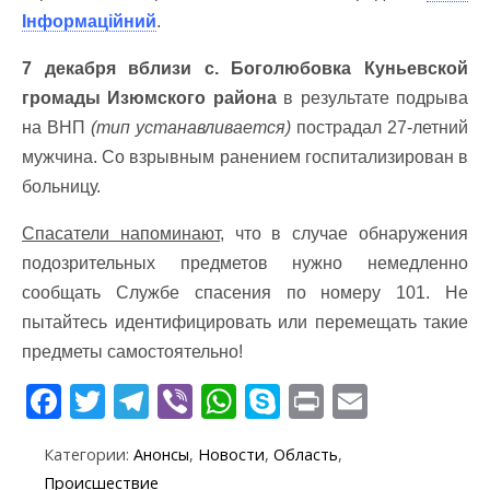
Інформаційний
.
7 декабря вблизи с. Боголюбовка Куньевской
громады Изюмского района
в результате подрыва
на ВНП
(тип устанавливается)
пострадал 27-летний
мужчина. Со взрывным ранением госпитализирован в
больницу.
Спасатели напоминают,
что в случае обнаружения
подозрительных предметов нужно немедленно
сообщать Службе спасения по номеру 101. Не
пытайтесь идентифицировать или перемещать такие
предметы самостоятельно!
F
T
T
Vi
W
S
Pr
E
ac
w
el
b
h
k
in
m
Категории:
Анонсы
,
Новости
,
Область
,
e
itt
e
er
at
y
t
ai
Происшествие