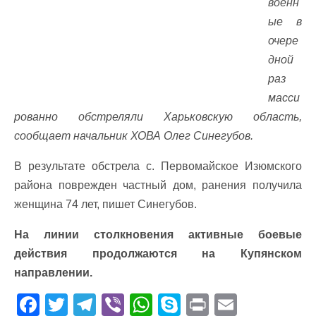
военн
ые в
очере
дной
раз
масси
рованно обстреляли Харьковскую область,
сообщает начальник ХОВА Олег Синегубов.
В результате обстрела с. Первомайское Изюмского
района поврежден частный дом, ранения получила
женщина 74 лет, пишет Синегубов.
На линии столкновения активные боевые
действия продолжаются на Купянском
направлении.
F
T
T
Vi
W
S
Pr
E