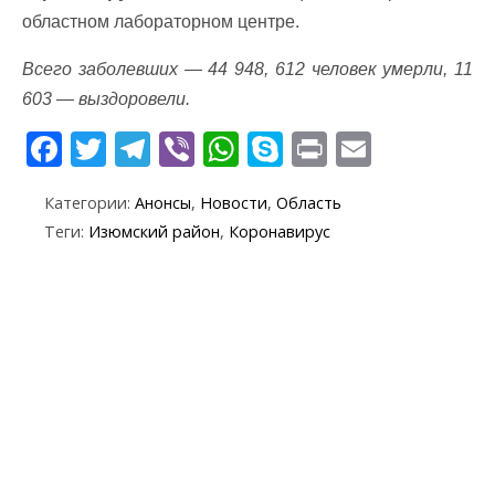
областном лабораторном центре.
Всего заболевших — 44 948, 612 человек умерли, 11
603 — выздоровели.
F
T
T
Vi
W
S
Pr
E
ac
w
el
b
h
k
in
m
Категории:
Анонсы
,
Новости
,
Область
e
itt
e
er
at
y
t
ai
Теги:
Изюмский район
,
Коронавирус
b
er
gr
s
p
l
o
a
A
e
o
m
p
k
p