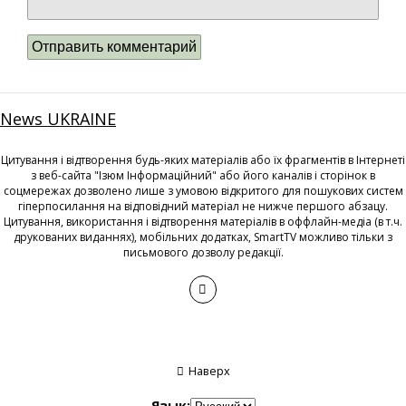
News UKRAINE
Цитування і відтворення будь-яких матеріалів або їх фрагментів в Інтернеті
з веб-сайта "Ізюм Інформаційний" або його каналів і сторінок в
соцмережах дозволено лише з умовою відкритого для пошукових систем
гіперпосилання на відповідний матеріал не нижче першого абзацу.
Цитування, використання і відтворення матеріалів в оффлайн-медіа (в т.ч.
друкованих виданнях), мобільних додатках, SmartTV можливо тільки з
письмового дозволу редакції.
Наверх
Язык: