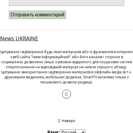
News UKRAINE
Цитування і відтворення будь-яких матеріалів або їх фрагментів в Інтернеті
з веб-сайта "Ізюм Інформаційний" або його каналів і сторінок в
соцмережах дозволено лише з умовою відкритого для пошукових систем
гіперпосилання на відповідний матеріал не нижче першого абзацу.
Цитування, використання і відтворення матеріалів в оффлайн-медіа (в т.ч.
друкованих виданнях), мобільних додатках, SmartTV можливо тільки з
письмового дозволу редакції.
Наверх
Язык: