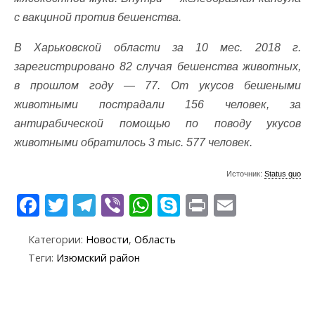
с вакциной против бешенства.
В Харьковской области за 10 мес. 2018 г.
зарегистрировано 82 случая бешенства животных,
в прошлом году — 77. От укусов бешеными
животными пострадали 156 человек, за
антирабической помощью по поводу укусов
животными обратилось 3 тыс. 577 человек.
Источник:
Status quo
F
T
T
Vi
W
S
Pr
E
ac
w
el
b
h
k
in
m
Категории:
Новости
,
Область
e
itt
e
er
at
y
t
ai
Теги:
Изюмский район
b
er
gr
s
p
l
o
a
A
e