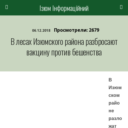
Ізюм Інформаційний
Просмотрели: 2679
06.12.2018
В лесах Изюмского района разбросают
вакцину против бешенства
В
Изюм
ском
райо
не
разло
жат