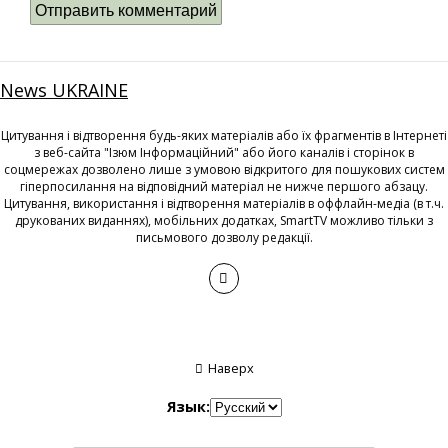
News UKRAINE
Цитування і відтворення будь-яких матеріалів або їх фрагментів в Інтернеті
з веб-сайта "Ізюм Інформаційний" або його каналів і сторінок в
соцмережах дозволено лише з умовою відкритого для пошукових систем
гіперпосилання на відповідний матеріал не нижче першого абзацу.
Цитування, використання і відтворення матеріалів в оффлайн-медіа (в т.ч.
друкованих виданнях), мобільних додатках, SmartTV можливо тільки з
письмового дозволу редакції.
Наверх
Язык: