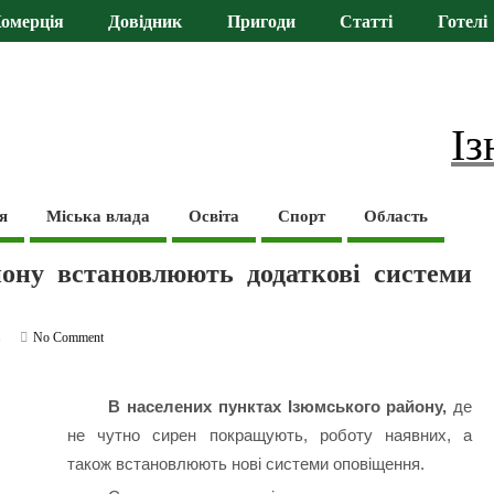
омерція
Довідник
Пригоди
Статті
Готелі
Із
я
Міська влада
Освіта
Спорт
Область
йону встановлюють додаткові системи
ь
No Comment
В населених пунктах Ізюмського району,
де
не чутно сирен покращують, роботу наявних, а
також встановлюють нові системи оповіщення.