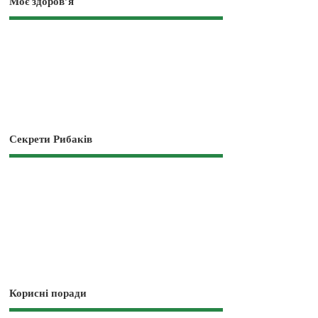
Моє здоров’я
Секрети Рибаків
Корисні поради