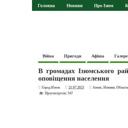
Головна
Новини
Про Ізюм
К
Війна
Пригоди
Афіша
Галере
В громадах Ізюмського ра
оповіщення населення
Город Изюм
21.07.2023
Анонс
,
Новини
,
Област
Просмотрели: 547