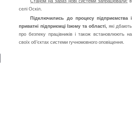
Станом на зараз нові системи запрацювали:
в
селі Оскіл.
Підключились до процесу підприємства і
приватні підприємці Ізюму та області,
які дбають
про безпеку працівників і також встановлюють на
своїх об’єктах системи гучномовного оповіщення.
E
m
ail