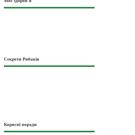
Моє здоров’я
Секрети Рибаків
Корисні поради