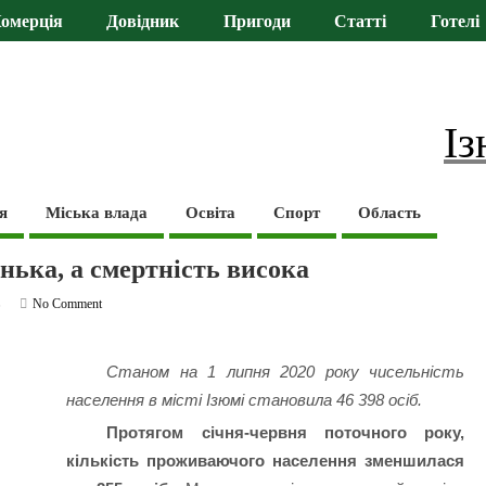
омерція
Довідник
Пригоди
Статті
Готелі
Із
я
Міська влада
Освіта
Спорт
Область
нька, а смертність висока
ь
No Comment
Станом на 1 липня 2020 року чисельність
населення в місті Ізюмі становила 46 398 осіб.
Протягом січня-червня поточного року,
кількість проживаючого населення зменшилася