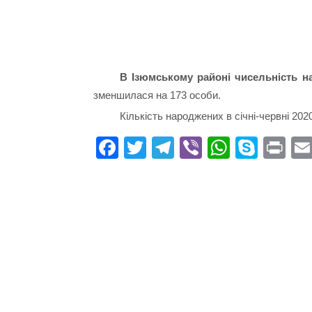
В Ізюмському районі чисельність н
зменшилася на 173 особи.
Кількість народжених в січні-червні 202
Fa
T
Te
Vi
W
S
Pr
ce
wi
le
be
ha
ky
in
bo
tte
gr
r
ts
pe
t
ok
r
a
A
m
pp