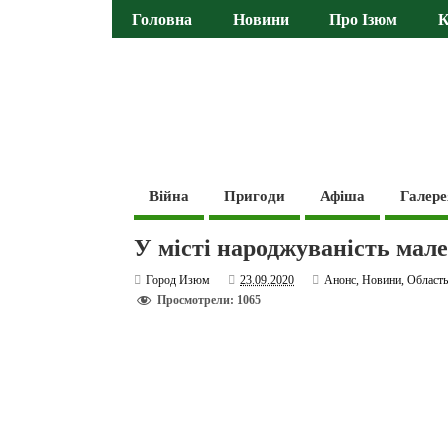
Головна
Новини
Про Ізюм
К
Війна
Пригоди
Афіша
Галере
У місті народжуваність мале
Город Изюм
23.09.2020
Анонс
,
Новини
,
Област
Просмотрели: 1065