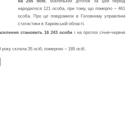
на 255 осіб.
Маленьких діточок за цей період
народилося 121 особа, при тому, що померло – 461
особа. Про це повідомили в Головному управлінні
статистики в Харківській області.
аселення становить 16 243 особи
і на протязі січня-червня
0 року склала 35 осіб, померлих – 185 осіб.
E
m
ail