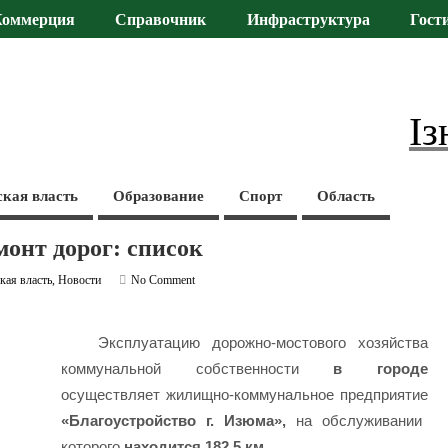
Коммерция
Справочник
Инфраструктура
Гост
Із
ская власть
Образование
Спорт
Область
монт дорог: список
кая власть
,
Новости
No Comment
Эксплуатацию дорожно-мостового хозяйства
коммунальной собственности
в городе
осуществляет жилищно-коммунальное предприятие
«Благоустройство г. Изюма»,
на обслуживании
которого
находится 182,5 км.