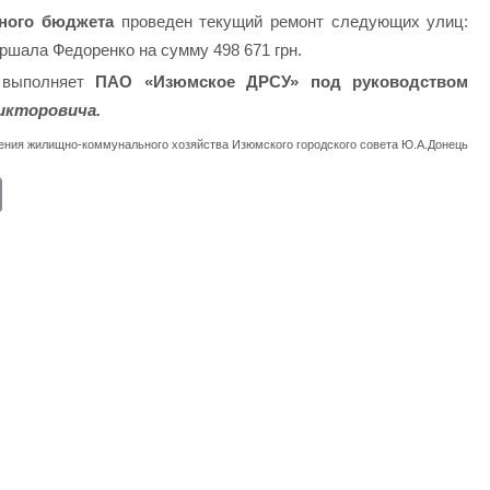
тного бюджета
проведен текущий ремонт следующих улиц:
ршала Федоренко на сумму 498 671 грн.
 выполняет
ПАО «Изюмское ДРСУ» под руководством
икторовича.
ления жилищно-коммунального
хозяйства Изюмского городского совета Ю.А.Донець
E
m
ail