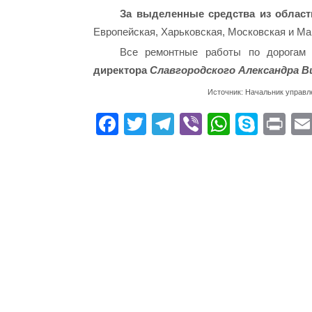
За выделенные средства из облас
Европейская, Харьковская, Московская и Ма
Все ремонтные работы по дорогам
директора
Славгородского Александра В
Источник: Начальник управ
Fa
T
Te
Vi
W
S
Pr
ce
wi
le
be
ha
ky
in
bo
tte
gr
r
ts
pe
t
ok
r
a
A
m
pp