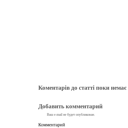
bo
tte
gr
r
ts
pe
t
ok
r
a
A
m
pp
Коментарів до статті поки немає
Добавить комментарий
Ваш e-mail не будет опубликован.
Комментарий