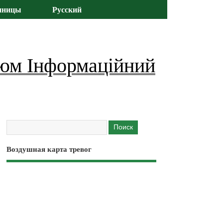
иницы
Русский
юм Інформаційний
Воздушная карта тревог