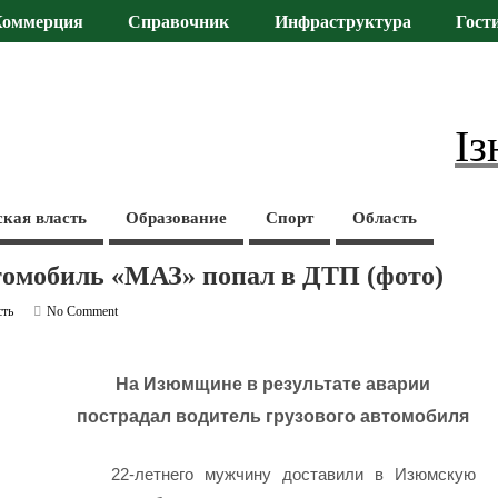
Коммерция
Справочник
Инфраструктура
Гост
Із
ская власть
Образование
Спорт
Область
томобиль «МАЗ» попал в ДТП (фото)
сть
No Comment
На Изюмщине в результате аварии
пострадал водитель грузового автомобиля
22-летнего мужчину доставили в Изюмскую