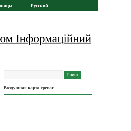
иницы
Русский
юм Інформаційний
Воздушная карта тревог