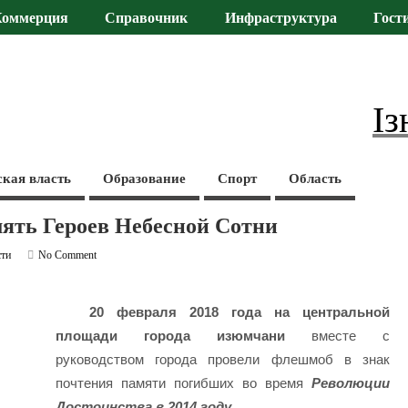
Коммерция
Справочник
Инфраструктура
Гост
Із
ская власть
Образование
Спорт
Область
мять Героев Небесной Сотни
сти
No Comment
20 февраля 2018 года на центральной
площади города изюмчани
вместе с
руководством города провели флешмоб в знак
почтения памяти погибших во время
Революции
Достоинства в 2014 году.