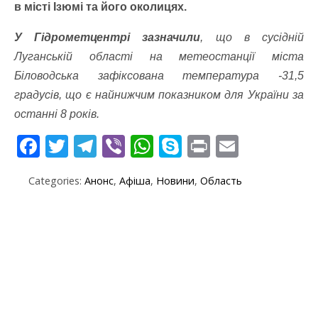
в місті Ізюмі та його околицях.
У Гідрометцентрі зазначили
, що в сусідній
Луганській області на метеостанції міста
Біловодська зафіксована температура -31,5
градусів, що є найнижчим показником для України за
останні 8 років.
F
T
T
Vi
W
S
Pr
E
ac
w
el
b
h
k
in
m
Categories:
Анонс
,
Афіша
,
Новини
,
Область
e
itt
e
er
at
y
t
ai
b
er
gr
s
p
l
o
a
A
e
o
m
p
k
p