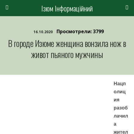
Ізюм Інформаційний
Просмотрели: 3799
16.10.2020
В городе Изюме женщина вонзила нож в
живот пьяного мужчины
Нацп
олиц
ия
разоб
лачил
а
жител