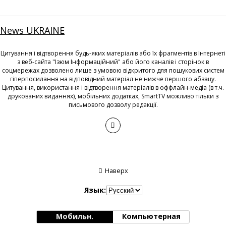
News UKRAINE
Цитування і відтворення будь-яких матеріалів або їх фрагментів в Інтернеті
з веб-сайта "Ізюм Інформаційний" або його каналів і сторінок в
соцмережах дозволено лише з умовою відкритого для пошукових систем
гіперпосилання на відповідний матеріал не нижче першого абзацу.
Цитування, використання і відтворення матеріалів в оффлайн-медіа (в т.ч.
друкованих виданнях), мобільних додатках, SmartTV можливо тільки з
письмового дозволу редакції.
Наверх
Язык:
Мобильн.
Компьютерная