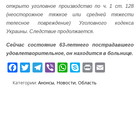
открыто уголовное производство по ч. 1 ст. 128
(неосторожное тяжкое или средней тяжести
телесное повреждение) Уголовного кодекса
Украины. Следствие продолжается.
Сейчас состояние 63-летнего пострадавшего
удовлетворительное, он находится в больнице.
F
T
T
Vi
W
S
Pr
E
ac
w
el
b
h
k
in
m
Категории:
Анонсы
,
Новости
,
Область
e
itt
e
er
at
y
t
ai
b
er
gr
s
p
l
o
a
A
e
o
m
p
k
p