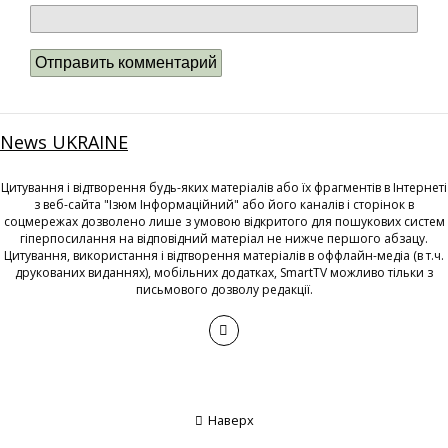
News UKRAINE
Цитування і відтворення будь-яких матеріалів або їх фрагментів в Інтернеті
з веб-сайта "Ізюм Інформаційний" або його каналів і сторінок в
соцмережах дозволено лише з умовою відкритого для пошукових систем
гіперпосилання на відповідний матеріал не нижче першого абзацу.
Цитування, використання і відтворення матеріалів в оффлайн-медіа (в т.ч.
друкованих виданнях), мобільних додатках, SmartTV можливо тільки з
письмового дозволу редакції.
Наверх