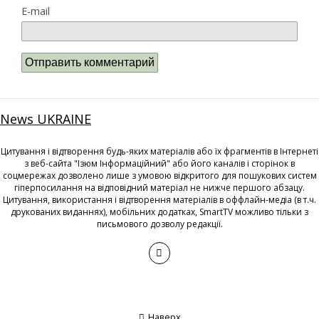
E-mail
News UKRAINE
Цитування і відтворення будь-яких матеріалів або їх фрагментів в Інтернеті
з веб-сайта "Ізюм Інформаційний" або його каналів і сторінок в
соцмережах дозволено лише з умовою відкритого для пошукових систем
гіперпосилання на відповідний матеріал не нижче першого абзацу.
Цитування, використання і відтворення матеріалів в оффлайн-медіа (в т.ч.
друкованих виданнях), мобільних додатках, SmartTV можливо тільки з
письмового дозволу редакції.
Наверх