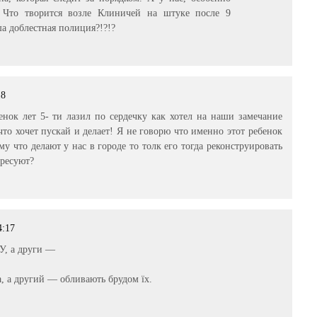
. Что творится возле Клиничей на штуке после 9
ша доблестная полиция?!?!?
18
енок лет 5- ти лазил по сердечку как хотел на наши замечание
что хочет пускай и делает! Я не говорю что именно этот ребенок
му что делают у нас в городе то толк его тогда реконструировать
зресуют?
4:17
У, а други —
а, а другий — обливають брудом їх.