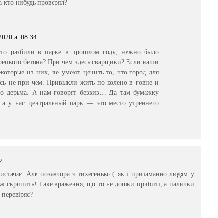
а кто нибудь проверял?
2020 at 08:34
что разбили в парке в прошлом году, нужно было
крепкого бетона? При чем здесь сварщики? Если наши
которые из них, не умеют ценить то, что город для
есь не при чем. Привыкли жить по колено в говне и
ого дерьма. А нам говорят безвиз… Да там бумажку
 а у нас центральный парк — это место утреннего
6
вистачає. Але позавчора я тихесенько ( як і притаманно людям у
 ж скрипить! Таке враження, що то не дошки прибиті, а палички
е перевіряє?