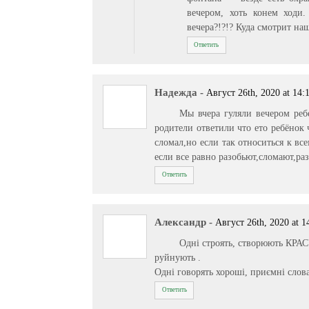
вечером, хоть конем ходи
вечера?!?!? Куда смотрит на
Ответить
Надежда
-
Август 26th, 2020 at 14:
Мы вчера гуляли вечером реб
родители ответили что ето ребёнок 
сломал,но если так относиться к все
если все равно разобьют,сломают,ра
Ответить
Александр
-
Август 26th, 2020 at 1
Одні строять, створюють КРАС
руйнують .
Одні говорять хороші, приємні слов
Ответить