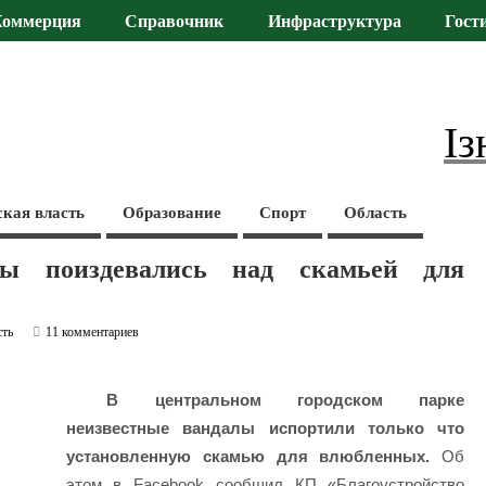
Коммерция
Справочник
Инфраструктура
Гост
Із
ская власть
Образование
Спорт
Область
ы поиздевались над скамьей для
сть
11 комментариев
В центральном городском парке
неизвестные вандалы испортили только что
установленную скамью для влюбленных.
Об
этом в Facebook сообщил КП «Благоустройство