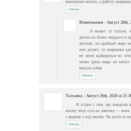
виноватых искать, а работу сварщик
Ответить
Изюмчанин
-
Август 28th, 
А может ту статую, 
делать из более твердого и 
жители, по крайней мере не
них делает, то сварщики зд
не хотят выбираться из эт
мимо урны люди не кинут.
выгула собак
Ответить
Татьяна
-
Август 26th, 2020 at 21:3
Я згідна з тим, що вандалів 
моєму віці) сіла на лавочку — вона
з ящиків з-під овочів. Чи ніхто їх н
Ответить