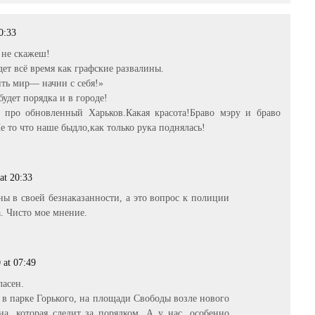
0:33
 не скажеш!
дет всё время как графские развалины.
ить мир— начни с себя!»
будет порядка и в городе!
 про обновленный Харьков.Какая красота!Браво мэру и браво
 то что наше быдло,как только рука поднялась!
at 20:33
ны в своей безнаказанности, а это вопрос к полиции
а. Чисто мое мнение.
 at 07:49
ласен.
 в парке Горького, на площади Свободы возле нового
а, которая следит за порядком. А у нас, особенно