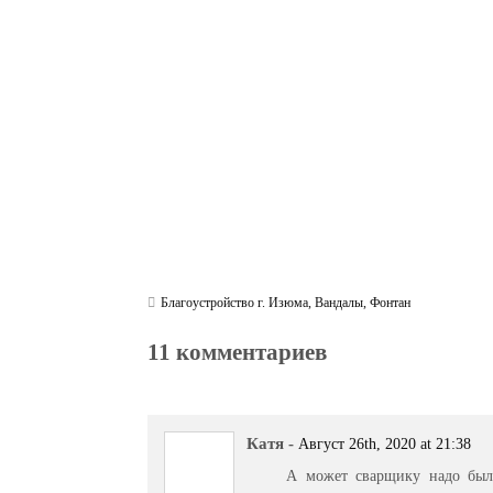
bo
tte
gr
r
ts
pe
t
ok
r
a
A
m
pp
Благоустройство г. Изюма
,
Вандалы
,
Фонтан
11 комментариев
Катя
-
Август 26th, 2020 at 21:38
А может сварщику надо было