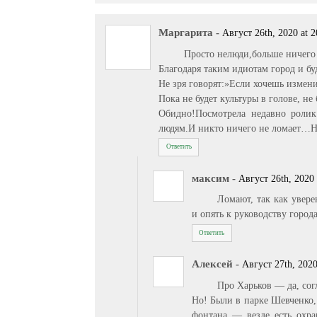
Маргарита
-
Август 26th, 2020 at 2
Просто нелюди,больше ничего
Благодаря таким идиотам город и бу
Не зря говорят:»Если хочешь измен
Пока не будет культуры в голове, не 
Обидно!Посмотрела недавно ролик
людям.И никто ничего не ломает…Не
Ответить
максим
-
Август 26th, 2020 
Ломают, так как увере
и опять к руководству город
Ответить
Алексей
-
Август 27th, 2020
Про Харьков — да, сог
Но! Были в парке Шевченко,
фонтана — везде есть охран