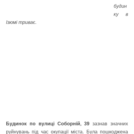
будин
ку в
Ізюмі триває.
Будинок по вулиці Соборній, 39
зазнав значних
руйнувань під час окупації міста. Була пошкоджена