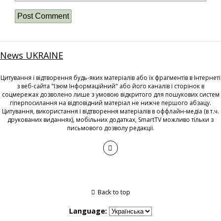
News UKRAINE
Цитування і відтворення будь-яких матеріалів або їх фрагментів в Інтернеті
з веб-сайта "Ізюм Інформаційний" або його каналів і сторінок в
соцмережах дозволено лише з умовою відкритого для пошукових систем
гіперпосилання на відповідний матеріал не нижче першого абзацу.
Цитування, використання і відтворення матеріалів в оффлайн-медіа (в т.ч.
друкованих виданнях), мобільних додатках, SmartTV можливо тільки з
письмового дозволу редакції.
Back to top
Language: