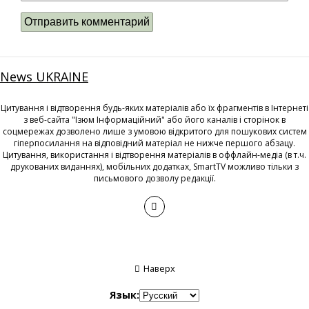
News UKRAINE
Цитування і відтворення будь-яких матеріалів або їх фрагментів в Інтернеті
з веб-сайта "Ізюм Інформаційний" або його каналів і сторінок в
соцмережах дозволено лише з умовою відкритого для пошукових систем
гіперпосилання на відповідний матеріал не нижче першого абзацу.
Цитування, використання і відтворення матеріалів в оффлайн-медіа (в т.ч.
друкованих виданнях), мобільних додатках, SmartTV можливо тільки з
письмового дозволу редакції.
Наверх
Язык: