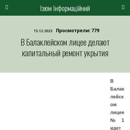
Ізюм Інформаційний
Просмотрели: 779
15.12.2023
В Балаклейском лицее делают
капитальный ремонт укрытия
В
Балак
лейск
ом
лицее
№1
идет