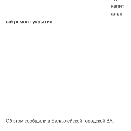
капит
альн
ый ремонт укрытия.
Об этом сообщили в Балаклейской городской ВА.