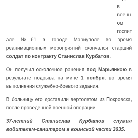
в
военн
ом
госпит
але №61 в городе Мариуполе во время
реанимационных мероприятий скончался старший
солдат по контракту Станислав Курбатов.
Он получил осколочное ранения
под Марьянкою
в
результате подрыва на мине
1 ноября,
во время
выполнения служебно-боевого задания.
В больницу его доставили вертолетом из Покровска,
после проведенной военной операции.
37-летний Станислав Курбатов служил
водителем-санитаром в воинской части 3035.