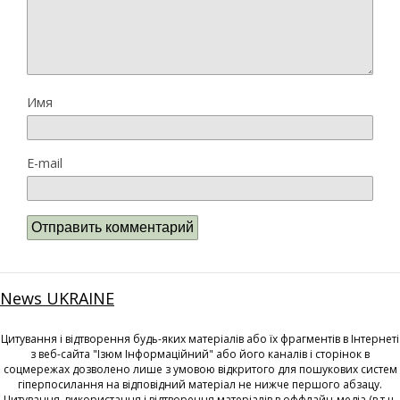
Имя
E-mail
News UKRAINE
Цитування і відтворення будь-яких матеріалів або їх фрагментів в Інтернеті
з веб-сайта "Ізюм Інформаційний" або його каналів і сторінок в
соцмережах дозволено лише з умовою відкритого для пошукових систем
гіперпосилання на відповідний матеріал не нижче першого абзацу.
Цитування, використання і відтворення матеріалів в оффлайн-медіа (в т.ч.