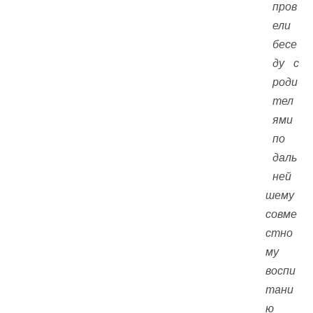
пров
ели
бесе
ду с
роди
тел
ями
по
даль
ней
шему
совме
стно
му
воспи
тани
ю