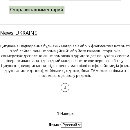
News UKRAINE
Цитування і відтворення будь-яких матеріалів або їх фрагментів в Інтернеті
з веб-сайта "Ізюм Інформаційний" або його каналів і сторінок в
соцмережах дозволено лише з умовою відкритого для пошукових систем
гіперпосилання на відповідний матеріал не нижче першого абзацу.
Цитування, використання і відтворення матеріалів в оффлайн-медіа (в т.ч.
друкованих виданнях), мобільних додатках, SmartTV можливо тільки з
письмового дозволу редакції.
Наверх
Язык: