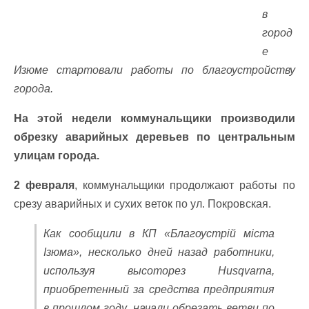
в
город
е
Изюме стартовали работы по благоустройству
города.
На этой недели коммунальщики производили
обрезку аварийных деревьев по центральным
улицам города.
2 февраля
, коммунальщики продолжают работы по
срезу аварийных и сухих веток по ул. Покровская.
Как сообщили в КП «Благоустрій міста
Ізюма», несколько дней назад работники,
используя высоторез Husqvarna,
приобретенный за средства предприятия
в прошлом году, начали обрезать ветви по