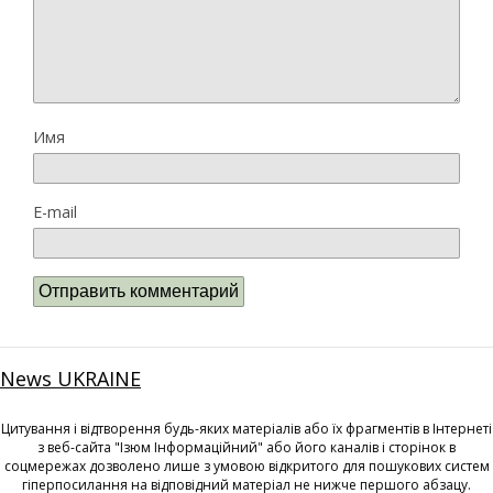
Имя
E-mail
News UKRAINE
Цитування і відтворення будь-яких матеріалів або їх фрагментів в Інтернеті
з веб-сайта "Ізюм Інформаційний" або його каналів і сторінок в
соцмережах дозволено лише з умовою відкритого для пошукових систем
гіперпосилання на відповідний матеріал не нижче першого абзацу.