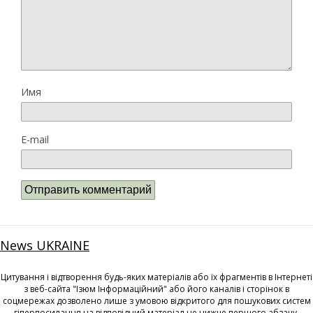
Имя
E-mail
News UKRAINE
Цитування і відтворення будь-яких матеріалів або їх фрагментів в Інтернеті
з веб-сайта "Ізюм Інформаційний" або його каналів і сторінок в
соцмережах дозволено лише з умовою відкритого для пошукових систем
гіперпосилання на відповідний матеріал не нижче першого абзацу.