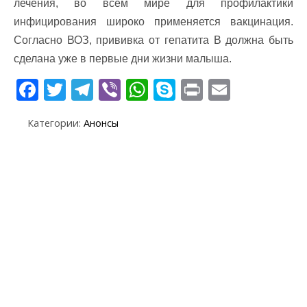
лечения, во всём мире для профилактики
инфицирования широко применяется вакцинация.
Согласно ВОЗ, прививка от гепатита В должна быть
сделана уже в первые дни жизни малыша.
F
T
T
Vi
W
S
Pr
E
ac
w
el
b
h
k
in
m
Категории:
Анонсы
e
itt
e
er
at
y
t
ai
b
er
gr
s
p
l
o
a
A
e
o
m
p
k
p