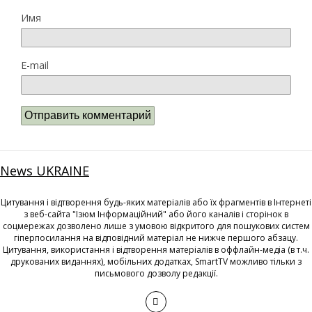
Имя
E-mail
News UKRAINE
Цитування і відтворення будь-яких матеріалів або їх фрагментів в Інтернеті
з веб-сайта "Ізюм Інформаційний" або його каналів і сторінок в
соцмережах дозволено лише з умовою відкритого для пошукових систем
гіперпосилання на відповідний матеріал не нижче першого абзацу.
Цитування, використання і відтворення матеріалів в оффлайн-медіа (в т.ч.
друкованих виданнях), мобільних додатках, SmartTV можливо тільки з
письмового дозволу редакції.