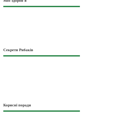
Моє здоров’я
Секрети Рибаків
Корисні поради