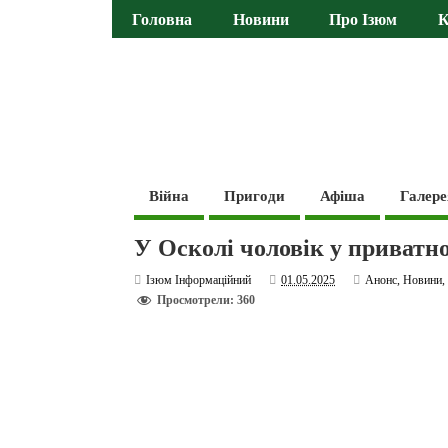
Головна
Новини
Про Ізюм
К
Війна
Пригоди
Афіша
Галере
У Осколі чоловік у приватно
Ізюм Інформаційний
01.05.2025
Анонс
,
Новини
Просмотрели: 360