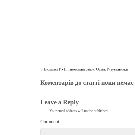
m
pp
Ізюмське РУП
,
Ізюмський район
,
Оскіл
,
Рятувальники
Коментарів до статті поки немає
Leave a Reply
Your email address will not be published.
Comment