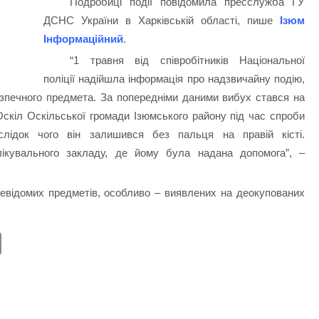
Подробиці події повідомила пресслужба ГУ
ДСНС України в Харківській області, пише
Ізюм
Інформаційний
.
“1 травня від співробітників Національної
поліції надійшла інформація про надзвичайну подію,
зпечного предмета. За попередніми даними вибух стався на
Оскіл Оскільської громади Ізюмського району під час спроби
слідок чого він залишився без пальця на правій кісті.
ікувального закладу, де йому була надана допомога”, –
евідомих предметів, особливо – виявлених на деокупованих
E
m
ail