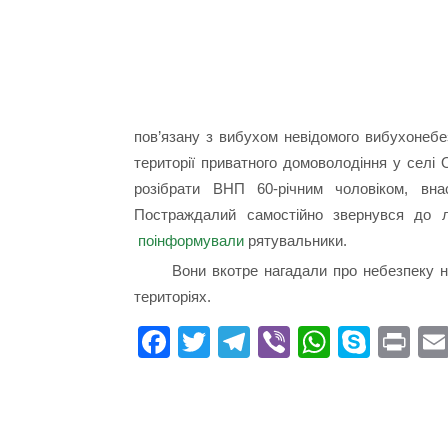
пов’язану з вибухом невідомого вибухонебе
території приватного домоволодіння у селі 
розібрати ВНП 60-річним чоловіком, вна
Постраждалий самостійно звернувся до л
поінформували
рятувальники.
Вони вкотре нагадали про небезпеку н
територіях.
Fa
T
Te
Vi
W
S
Pr
ce
wi
le
be
ha
ky
in
bo
tte
gr
r
ts
pe
t
ok
r
a
A