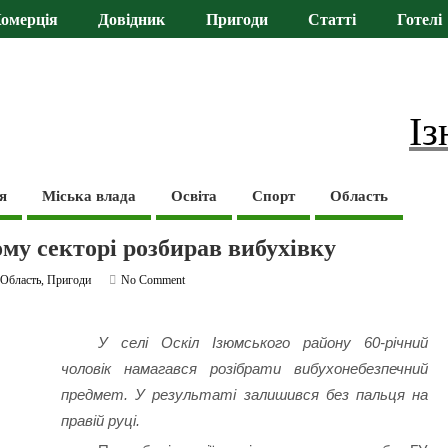
омерція
Довідник
Пригоди
Статті
Готелі
Із
я
Міська влада
Освіта
Спорт
Область
му секторі розбирав вибухівку
,
Область
,
Пригоди
No Comment
У селі Оскіл Ізюмського району 60-річний
чоловік намагався розібрати вибухонебезпечний
предмет. У результаті залишився без пальця на
правій руці.