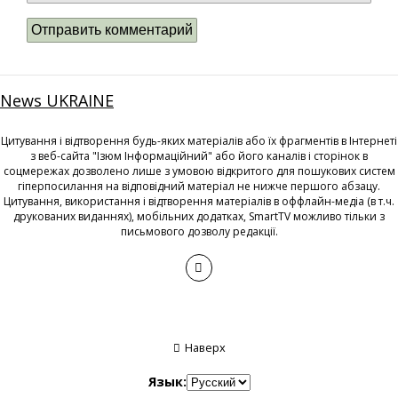
News UKRAINE
Цитування і відтворення будь-яких матеріалів або їх фрагментів в Інтернеті
з веб-сайта "Ізюм Інформаційний" або його каналів і сторінок в
соцмережах дозволено лише з умовою відкритого для пошукових систем
гіперпосилання на відповідний матеріал не нижче першого абзацу.
Цитування, використання і відтворення матеріалів в оффлайн-медіа (в т.ч.
друкованих виданнях), мобільних додатках, SmartTV можливо тільки з
письмового дозволу редакції.
Наверх
Язык: