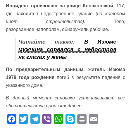
Инцидент произошел на улице Клочковской, 117,
где находится недостроенное здание
(на котором
идет строительство).
Тело,
разорванное напополам, обнаружили рабочие.
Читайте также:
В Изюме
мужчина сорвался с недостроя
на глазах у жены
По предварительным данным, житель Изюма
1979 года рождения
погиб в результате падения с
указанного дома.
В данный момент силовики устанавливают все
обстоятельства произошедшего.
F
T
T
Vi
W
S
Pr
E
ac
w
el
b
h
k
in
m