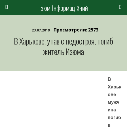
Ізюм Інформаційний
Просмотрели: 2573
23.07.2019
В Харькове, упав с недостроя, погиб
житель Изюма
В
Харьк
ове
мужч
ина
погиб
в