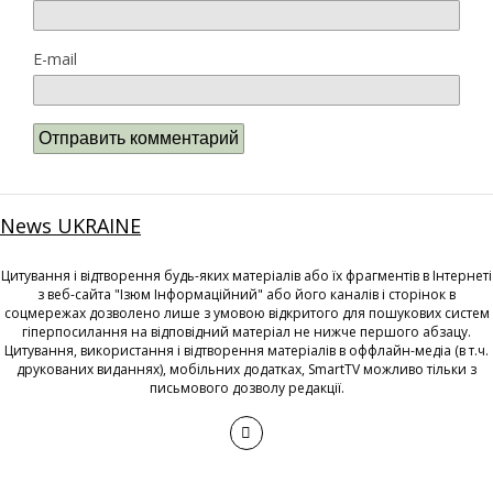
E-mail
News UKRAINE
Цитування і відтворення будь-яких матеріалів або їх фрагментів в Інтернеті
з веб-сайта "Ізюм Інформаційний" або його каналів і сторінок в
соцмережах дозволено лише з умовою відкритого для пошукових систем
гіперпосилання на відповідний матеріал не нижче першого абзацу.
Цитування, використання і відтворення матеріалів в оффлайн-медіа (в т.ч.
друкованих виданнях), мобільних додатках, SmartTV можливо тільки з
письмового дозволу редакції.