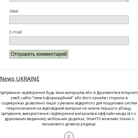
Имя
E-mail
News UKRAINE
Цитування і відтворення будь-яких матеріалів або їх фрагментів в Інтернеті
з веб-сайта "Ізюм Інформаційний" або його каналів і сторінок в
соцмережах дозволено лише з умовою відкритого для пошукових систем
гіперпосилання на відповідний матеріал не нижче першого абзацу.
Цитування, використання і відтворення матеріалів в оффлайн-медіа (в т.ч.
друкованих виданнях), мобільних додатках, SmartTV можливо тільки з
письмового дозволу редакції.