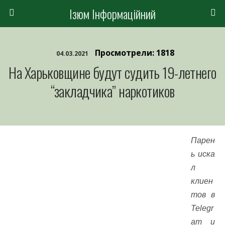
Ізюм Інформаційний
Просмотрели: 1818
04.03.2021
На Харьковщине будут судить 19-летнего
“закладчика” наркотиков
Парен
ь иска
л
клиен
тов в
Telegr
am и