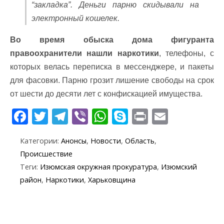
“закладка”. Деньги парню скидывали на
электронный кошелек.
Во время обыска дома фигуранта
правоохранители нашли наркотики
, телефоны, с
которых велась переписка в мессенджере, и пакеты
для фасовки. Парню грозит лишение свободы на срок
от шести до десяти лет с конфискацией имущества.
F
T
T
Vi
W
S
Pr
E
ac
w
el
b
h
k
in
m
Категории:
Анонсы
,
Новости
,
Область
,
e
itt
e
er
at
y
t
ai
Происшествие
b
er
gr
s
p
l
Теги:
Изюмская окружная прокуратура
,
Изюмский
o
a
A
e
район
,
Наркотики
,
Харьковщина
o
m
p
k
p