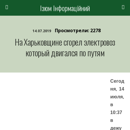
Ізюм Інформаційний
Просмотрели: 2278
14.07.2019
На Харьковщине сгорел электровоз
который двигался по путям
Сегод
ня, 14
июля,
в
10:37
в
дежу