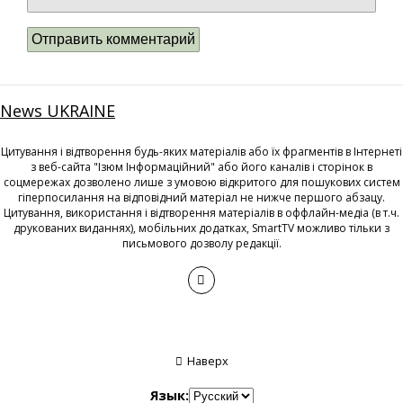
News UKRAINE
Цитування і відтворення будь-яких матеріалів або їх фрагментів в Інтернеті
з веб-сайта "Ізюм Інформаційний" або його каналів і сторінок в
соцмережах дозволено лише з умовою відкритого для пошукових систем
гіперпосилання на відповідний матеріал не нижче першого абзацу.
Цитування, використання і відтворення матеріалів в оффлайн-медіа (в т.ч.
друкованих виданнях), мобільних додатках, SmartTV можливо тільки з
письмового дозволу редакції.
Наверх
Язык: