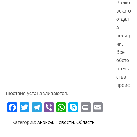
Валко
вского
отдел
а
полиц
ии.
Все
обсто
ятель
ства
проис
шествия устанавливаются.
F
T
T
Vi
W
S
Pr
E
ac
w
el
b
h
k
in
m
Категории:
Анонсы
,
Новости
,
Область
e
itt
e
er
at
y
t
ai
b
er
gr
s
p
l