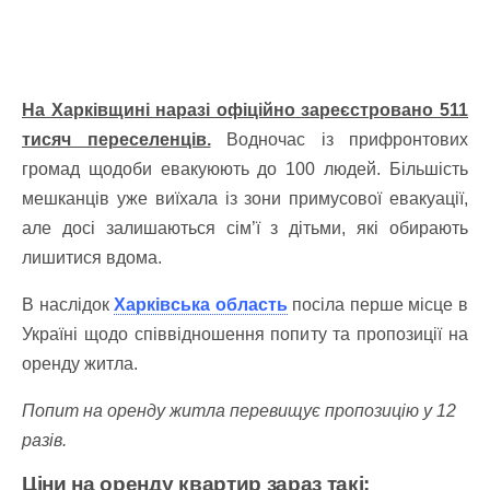
На Харківщині наразі офіційно зареєстровано 511
тисяч переселенців.
Водночас із прифронтових
громад щодоби евакуюють до 100 людей. Більшість
мешканців уже виїхала із зони примусової евакуації,
але досі залишаються сім’ї з дітьми, які обирають
лишитися вдома.
В наслідок
Харківська область
посіла перше місце в
Україні щодо співвідношення попиту та пропозиції на
оренду житла.
Попит на оренду житла перевищує пропозицію у 12
разів.
Ціни на оренду квартир зараз такі: