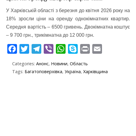
У Харківській області з березня до квітня 2026 року на
18% зросли ціни на оренду однокімнатних квартир.
Середня вартість – 6500 гривень. Двокімнатна коштує
– 9 700 грн., трикімнатна до 12 000 грн.
F
T
T
Vi
W
S
Pr
E
ac
w
el
b
h
k
in
m
Categories:
Анонс
,
Новини
,
Область
e
itt
e
er
at
y
t
ai
Tags:
Багатоповерхівка
,
Україна
,
Харківщина
b
er
gr
s
p
l
o
a
A
e
o
m
p
k
p