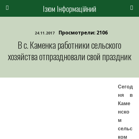
Ізюм Інформаційний
Просмотрели: 2106
24.11.2017
В с. Каменка работники сельского
хозяйства отпраздновали свой праздник
Сегод
ня в
Каме
нско
м
сельс
ком