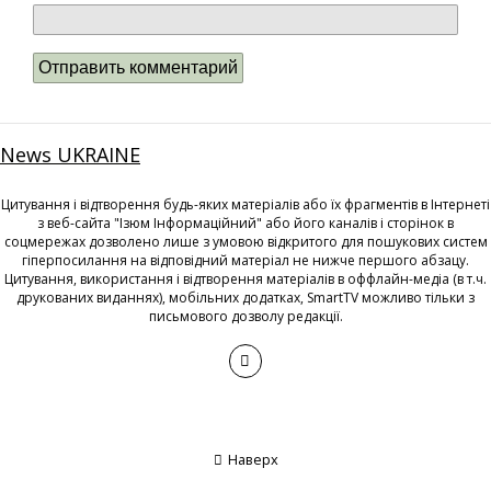
News UKRAINE
Цитування і відтворення будь-яких матеріалів або їх фрагментів в Інтернеті
з веб-сайта "Ізюм Інформаційний" або його каналів і сторінок в
соцмережах дозволено лише з умовою відкритого для пошукових систем
гіперпосилання на відповідний матеріал не нижче першого абзацу.
Цитування, використання і відтворення матеріалів в оффлайн-медіа (в т.ч.
друкованих виданнях), мобільних додатках, SmartTV можливо тільки з
письмового дозволу редакції.
Наверх