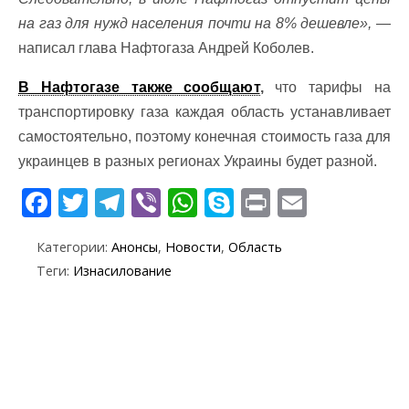
на газ для нужд населения почти на 8% дешевле»,
—
написал глава Нафтогаза Андрей Коболев.
В Нафтогазе также сообщают
,
что тарифы на
транспортировку газа каждая область устанавливает
самостоятельно, поэтому конечная стоимость газа для
украинцев в разных регионах Украины будет разной.
F
T
T
Vi
W
S
Pr
E
ac
w
el
b
h
k
in
m
Категории:
Анонсы
,
Новости
,
Область
e
itt
e
er
at
y
t
ai
Теги:
Изнасилование
b
er
gr
s
p
l
o
a
A
e
o
m
p
k
p