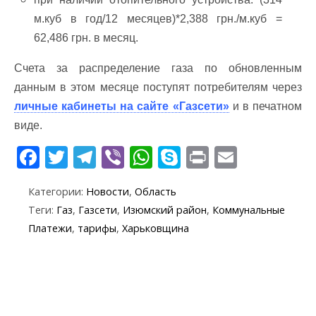
м.куб в год/12 месяцев)*2,388 грн./м.куб =
62,486 грн. в месяц.
Счета за распределение газа по обновленным
данным в этом месяце поступят потребителям через
личные кабинеты на сайте «Газсети»
и в печатном
виде.
F
T
T
Vi
W
S
Pr
E
ac
w
el
b
h
k
in
m
Категории:
Новости
,
Область
e
itt
e
er
at
y
t
ai
Теги:
Газ
,
Газсети
,
Изюмский район
,
Коммунальные
b
er
gr
s
p
l
Платежи
,
тарифы
,
Харьковщина
o
a
A
e
o
m
p
k
p