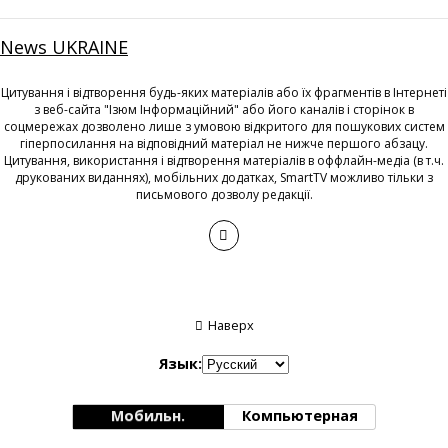
News UKRAINE
Цитування і відтворення будь-яких матеріалів або їх фрагментів в Інтернеті
з веб-сайта "Ізюм Інформаційний" або його каналів і сторінок в
соцмережах дозволено лише з умовою відкритого для пошукових систем
гіперпосилання на відповідний матеріал не нижче першого абзацу.
Цитування, використання і відтворення матеріалів в оффлайн-медіа (в т.ч.
друкованих виданнях), мобільних додатках, SmartTV можливо тільки з
письмового дозволу редакції.
Наверх
Язык:
Мобильн.
Компьютерная