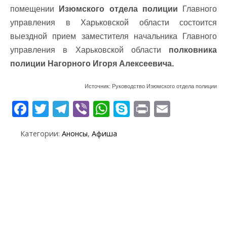
помещении
Изюмского отдела полиции
Главного
управления в Харьковской области состоится
выездной прием заместителя начальника Главного
управления в Харьковской области
полковника
полиции Нагорного Игоря Алексеевича.
Источник: Руководство Изюмского отдела полиции
F
T
T
Vi
W
S
Pr
E
ac
w
el
b
h
k
in
m
Категории:
Анонсы
,
Афиша
e
itt
e
er
at
y
t
ai
b
er
gr
s
p
l
o
a
A
e
o
m
p
k
p