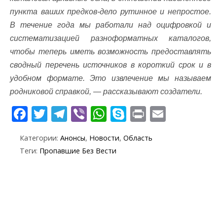
пункта ваших предков-дело рутинное и непростое.
В течение года мы работали над оцифровкой и
систематизацией разноформатных каталогов,
чтобы теперь иметь возможность предоставлять
сводный перечень источников в короткий срок и в
удобном формате. Это извлечение мы называем
родниковой справкой, — рассказывают создатели.
F
T
T
Vi
W
S
Pr
E
ac
w
el
b
h
k
in
m
Категории:
Анонсы
,
Новости
,
Область
e
itt
e
er
at
y
t
ai
Теги:
Пропавшие Без Вести
b
er
gr
s
p
l
o
a
A
e
o
m
p
k
p