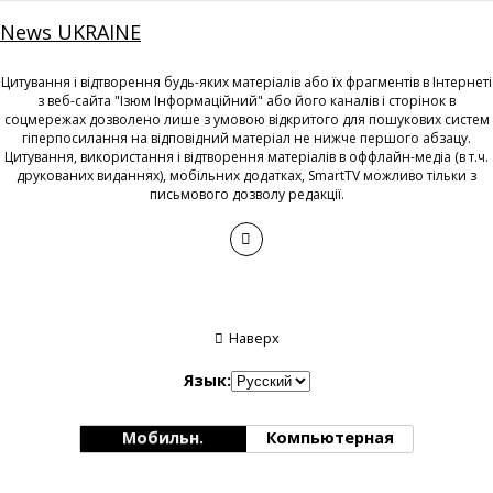
News UKRAINE
Цитування і відтворення будь-яких матеріалів або їх фрагментів в Інтернеті
з веб-сайта "Ізюм Інформаційний" або його каналів і сторінок в
соцмережах дозволено лише з умовою відкритого для пошукових систем
гіперпосилання на відповідний матеріал не нижче першого абзацу.
Цитування, використання і відтворення матеріалів в оффлайн-медіа (в т.ч.
друкованих виданнях), мобільних додатках, SmartTV можливо тільки з
письмового дозволу редакції.
Наверх
Язык:
Мобильн.
Компьютерная