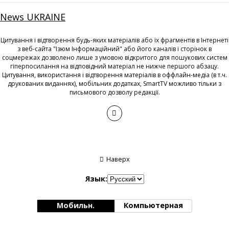
News UKRAINE
Цитування і відтворення будь-яких матеріалів або їх фрагментів в Інтернеті
з веб-сайта "Ізюм Інформаційний" або його каналів і сторінок в
соцмережах дозволено лише з умовою відкритого для пошукових систем
гіперпосилання на відповідний матеріал не нижче першого абзацу.
Цитування, використання і відтворення матеріалів в оффлайн-медіа (в т.ч.
друкованих виданнях), мобільних додатках, SmartTV можливо тільки з
письмового дозволу редакції.
Наверх
Язык:
Мобильн.
Компьютерная