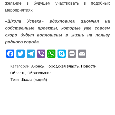
желание в будущем участвовать в подобных
мероприятиях.
«Школа Успеха» вдохновила изюмчан на
собственные проекты, которые уже совсем
скоро будут воплощены в жизнь на пользу
родного города.
F
T
T
Vi
W
S
Pr
E
ac
w
el
b
h
k
in
m
Категории:
Анонсы
,
Городская власть
,
Новости
,
e
itt
e
er
at
y
t
ai
Область
,
Образование
b
er
gr
s
p
l
Теги:
Школа (лицей)
o
a
A
e
o
m
p
k
p