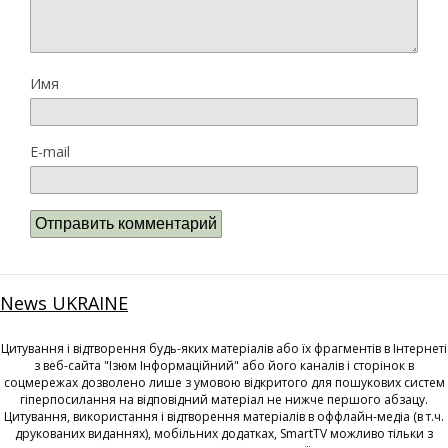
Имя
E-mail
News UKRAINE
Цитування і відтворення будь-яких матеріалів або їх фрагментів в Інтернеті
з веб-сайта "Ізюм Інформаційний" або його каналів і сторінок в
соцмережах дозволено лише з умовою відкритого для пошукових систем
гіперпосилання на відповідний матеріал не нижче першого абзацу.
Цитування, використання і відтворення матеріалів в оффлайн-медіа (в т.ч.
друкованих виданнях), мобільних додатках, SmartTV можливо тільки з