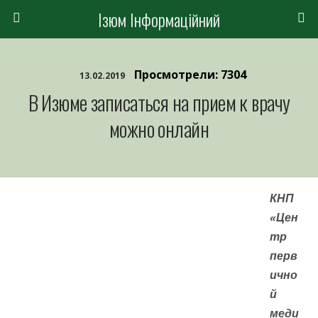
Ізюм Інформаційний
Просмотрели: 7304
13.02.2019
В Изюме записаться на прием к врачу
можно онлайн
КНП
«Цен
тр
перв
ично
й
меди