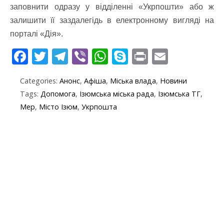
заповнити одразу у відділенні «Укрпошти» або ж
залишити її заздалегідь в електронному вигляді на
порталі «Дія».
F
T
T
Vi
W
S
Pr
E
ac
w
el
b
h
k
in
m
Categories:
Анонс
,
Афіша
,
Міська влада
,
Новини
e
itt
e
er
at
y
t
ai
Tags:
Допомога
,
Ізюмська міська рада
,
Ізюмська ТГ
,
b
er
gr
s
p
l
Мер
,
Місто Ізюм
,
Укрпошта
o
a
A
e
o
m
p
k
p