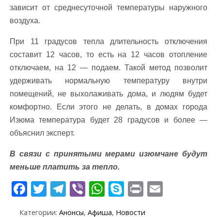
зависит от среднесуточной температуры наружного
воздуха.
При 11 градусов тепла длительность отключения
составит 12 часов, то есть на 12 часов отопление
отключаем, на 12 — подаем. Такой метод позволит
удерживать нормальную температуру внутри
помещений, не выхолаживать дома, и людям будет
комфортно. Если этого не делать, в домах города
Изюма температура будет 28 градусов и более —
объяснил эксперт.
В связи с принятыми мерами изюмчане будут
меньше платить за тепло.
F
T
T
Vi
W
S
Pr
E
ac
w
el
b
h
k
in
m
Категории:
Анонсы
,
Афиша
,
Новости