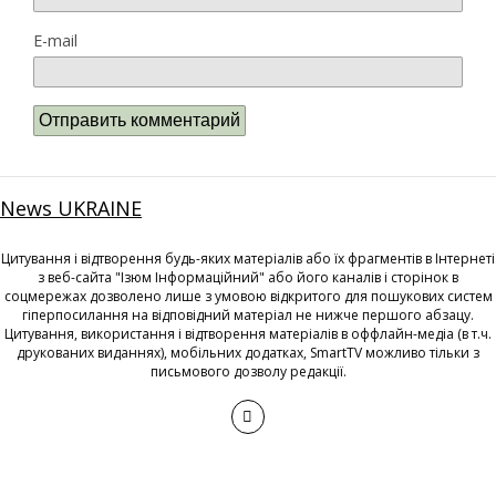
E-mail
News UKRAINE
Цитування і відтворення будь-яких матеріалів або їх фрагментів в Інтернеті
з веб-сайта "Ізюм Інформаційний" або його каналів і сторінок в
соцмережах дозволено лише з умовою відкритого для пошукових систем
гіперпосилання на відповідний матеріал не нижче першого абзацу.
Цитування, використання і відтворення матеріалів в оффлайн-медіа (в т.ч.
друкованих виданнях), мобільних додатках, SmartTV можливо тільки з
письмового дозволу редакції.