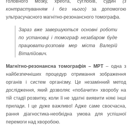
головного мозку, хребта, суглобів, судин
(з
контрастуванням і без нього)
за допомогою
ультрасучасного магнітно-резонансного томографа.
Зараз вже завершуються основні роботи
по установці і томограф незабаром буде
працювати-розповів мер міста Валерій
Віталійович.
Магнітно-резонансна томографія – МРТ
– одна з
найбезпечніших процедур отримання зображення
органів і систем організму. Це незамінний метод
дослідження, який дозволяє «побачити» хворобу на
тій стадії розвитку, коли її не здатні виявити ніякі інші
прилади. І це дуже важливо! Адже саме своєчасна,
рання діагностика-необхідна умова для успішної
перемоги над хворобою.