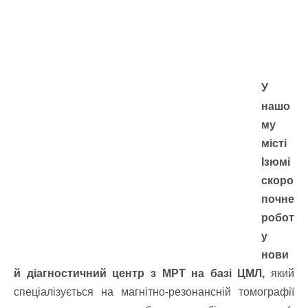
У
нашо
му
місті
Ізюмі
скоро
почне
робот
у
нови
й діагностичний центр з МРТ на базі ЦМЛ,
який
спеціалізується на магнітно-резонансній томографії