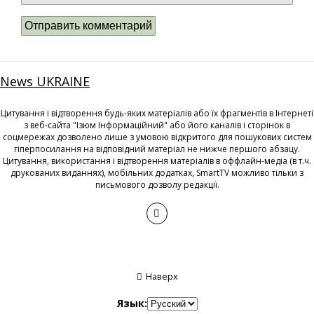
News UKRAINE
Цитування і відтворення будь-яких матеріалів або їх фрагментів в Інтернеті
з веб-сайта "Ізюм Інформаційний" або його каналів і сторінок в
соцмережах дозволено лише з умовою відкритого для пошукових систем
гіперпосилання на відповідний матеріал не нижче першого абзацу.
Цитування, використання і відтворення матеріалів в оффлайн-медіа (в т.ч.
друкованих виданнях), мобільних додатках, SmartTV можливо тільки з
письмового дозволу редакції.
Наверх
Язык: