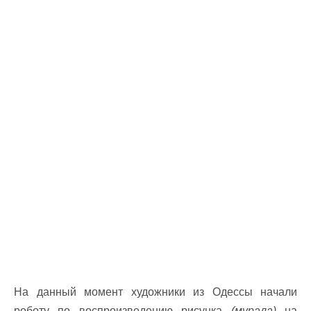
На данный момент художники из Одессы начали
роботу по воспроизведению рисунка
(мурала)
на