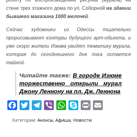
стене трех этажного дома по ул. Соборной
на здании
бывшего магазина 1000 мелочей
.
Сейчас художники из Одессы тщательно
прорисовывают контуры будущего арт-объекта, и
уже скоро жители Изюма увидят тематику мурала,
которая до сегодняшнего дня пока остается
тайной.
Читайте также:
В городе Изюме
торжественно открыли мурал
Джону Леннону на пл. Дж. Леннона
F
T
T
Vi
W
S
Pr
E
ac
w
el
b
h
k
in
m
Категории:
Анонсы
,
Афиша
,
Новости
e
itt
e
er
at
y
t
ai
b
er
gr
s
p
l