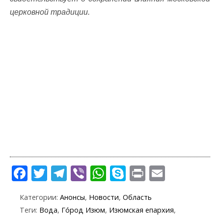
церковной традиции.
F
T
T
Vi
W
S
Pr
E
ac
w
el
b
h
k
in
m
Категории:
Анонсы
,
Новости
,
Область
e
itt
e
er
at
y
t
ai
Теги:
Вода
,
Го́род Изюм
,
Изюмская епархия
,