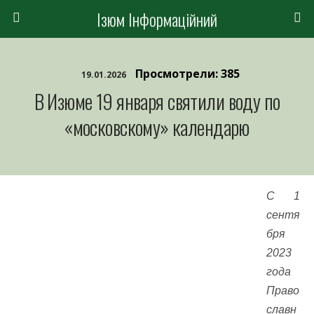
Ізюм Інформаційний
Просмотрели: 385
19.01.2026
В Изюме 19 января святили воду по
«московскому» календарю
С 1
сентя
бря
2023
года
Право
славн