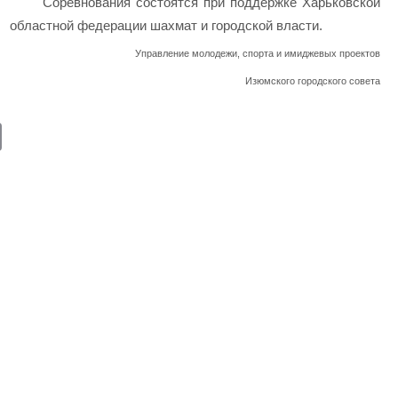
Соревнования состоятся при поддержке Харьковской
областной федерации шахмат и городской власти.
Управление молодежи, спорта и имиджевых проектов
Изюмского городского совета
E
m
ail