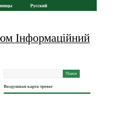
иницы
Русский
юм Інформаційний
Воздушная карта тревог