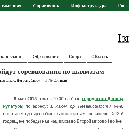
Коммерция
Справочник
Инфраструктура
Гост
Із
ская власть
Образование
Спорт
Область
йдут соревнования по шахматам
кая власть
,
Новости
,
Спорт
No Comment
9 мая 2018 года
в 10:00 на базе
городского Дворца
культуры
по адресу:
г. Изюм, пр. Независимости, 64-в,
состоится турнир по быстрым шахматам посвященный 73-й
годовщине победы над нацизмом во Второй мировой войне.