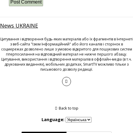
News UKRAINE
Цитування і відтворення будь-яких матеріалів або їх фрагментів в Інтернеті
з веб-сайта "Ізюм Інформаційний" або його каналів і сторінок в
соцмережах дозволено лише з умовою відкритого для пошукових систем
гіперпосилання на відповідний матеріал не нижче першого абзацу.
Цитування, використання і відтворення матеріалів в оффлайн-медіа (в т.ч.
друкованих виданнях), мобільних додатках, SmartTV можливо тільки з
письмового дозволу редакції.
Back to top
Language: