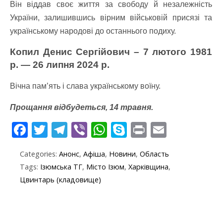
Він віддав своє життя за свободу й незалежність
України, залишившись вірним військовій присязі та
українському народові до останнього подиху.
Копил Денис Сергійович – 7 лютого 1981
р. — 26 липня 2024 р.
Вічна пам’ять і слава українському воїну.
Прощання відбудеться, 14 травня.
F
T
T
Vi
W
S
Pr
E
ac
w
el
b
h
k
in
m
Categories:
Анонс
,
Афіша
,
Новини
,
Область
e
itt
e
er
at
y
t
ai
Tags:
Ізюмська ТГ
,
Місто Ізюм
,
Харківщина
,
b
er
gr
s
p
l
Цвинтарь (кладовище)
o
a
A
e
o
m
p