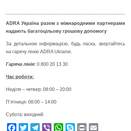
ADRA Україна разом з міжнародними партнерами
надають багатоцільову грошову допомогу
За детальною інформацією, будь ласка, звертайтесь
на гарячу лінію ADRA Ukraine.
Гаряча лінія:
0 800 20 13 30
Час роботи:
Неділя – четвер: 08:00 – 20:00
П’ятниця: 08:00 – 14:00
Субота: вихідний
F
T
T
Vi
W
S
Pr
E