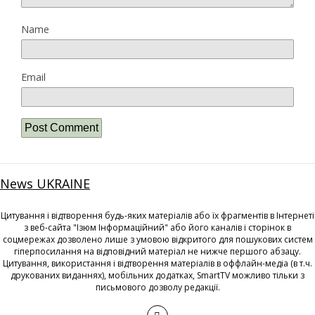
Name
Email
News UKRAINE
Цитування і відтворення будь-яких матеріалів або їх фрагментів в Інтернеті
з веб-сайта "Ізюм Інформаційний" або його каналів і сторінок в
соцмережах дозволено лише з умовою відкритого для пошукових систем
гіперпосилання на відповідний матеріал не нижче першого абзацу.
Цитування, використання і відтворення матеріалів в оффлайн-медіа (в т.ч.
друкованих виданнях), мобільних додатках, SmartTV можливо тільки з
письмового дозволу редакції.